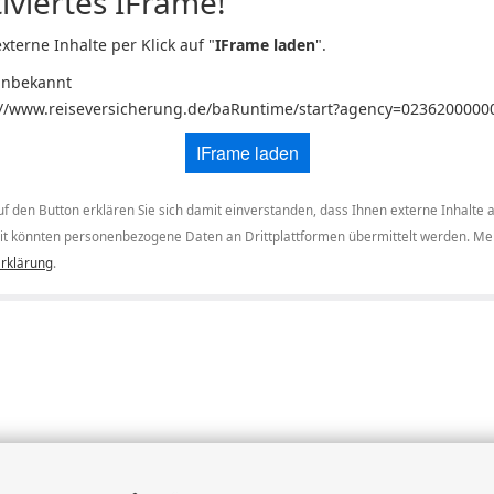
iviertes IFrame!
xterne Inhalte per Klick auf "
IFrame laden
".
Unbekannt
://www.reiseversicherung.de/baRuntime/start?agency=0236200000
IFrame laden
uf den Button erklären Sie sich damit einverstanden, dass Ihnen externe Inhalte 
t könnten personenbezogene Daten an Drittplattformen übermittelt werden. Meh
rklärung
.