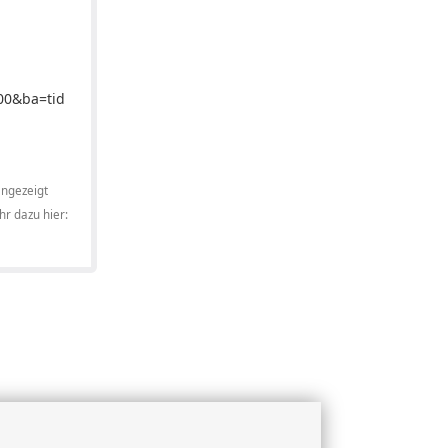
00&ba=tid
angezeigt
r dazu hier: