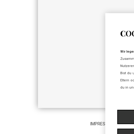
CO
Wir lege
Zusamm
Nutzerer
Bist du 
Eltern o
du in un
IMPRESSUM
·
DATENS