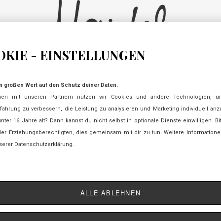
OKIE - EINSTELLUNGEN
n großen Wert auf den Schutz deiner Daten.
FAMILIE VERONIKA MAIDEL
en mit unseren Partnern nutzen wir Cookies und andere Technologien, u
ESCHACH 113 | 87474 BUCHENBERG
fahrung zu verbessern, die Leistung zu analysieren und Marketing individuell an
unter 16 Jahre alt? Dann kannst du nicht selbst in optionale Dienste einwilligen. Bi
der Erziehungsberechtigten, dies gemeinsam mit dir zu tun. Weitere Informatione
BUCHUNGSTELEFON
serer Datenschutzerklärung.
+49 (0) 83 78 / 93 27 33
|
Tel.:
E-Mail:
info@maidelhof.de
ALLE ABLEHNEN
CHUTZ
·
BARRIEREFREIHEIT
·
AGB
·
E-MAIL DATENSCHUTZ
·
REISERÜCK