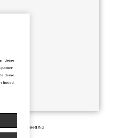
m deine
zupassen.
tte deine
n findest
TRITTSVERSICHERUNG